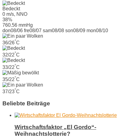
Bedeckt
0 m/s, NNO
38%
760.56 mmHg
don
08/06
fre
08/07
sam
08/08
son
08/09
mon
08/10
°
36/26
C
°
32/22
C
°
33/22
C
°
35/22
C
°
37/23
C
Beliebte Beiträge
Wirtschaftsfaktor „El Gordo“-
Weihnachtslotterie?