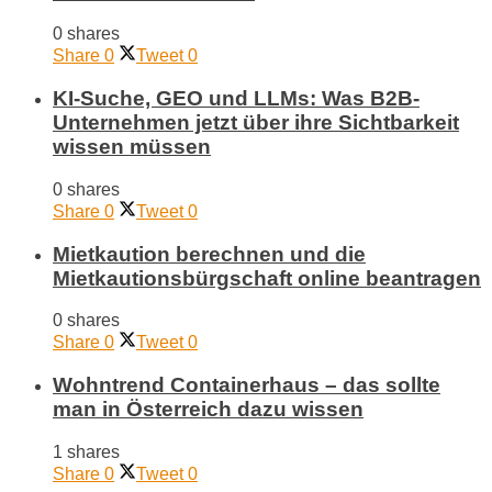
0 shares
Share
0
Tweet
0
KI-Suche, GEO und LLMs: Was B2B-
Unternehmen jetzt über ihre Sichtbarkeit
wissen müssen
0 shares
Share
0
Tweet
0
Mietkaution berechnen und die
Mietkautionsbürgschaft online beantragen
0 shares
Share
0
Tweet
0
Wohntrend Containerhaus – das sollte
man in Österreich dazu wissen
1 shares
Share
0
Tweet
0