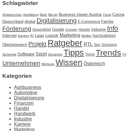
Schlagwörter
Business Upper Austria
Corona
Arbeitsschutz
Ausbildung
Bank
Bitcoin
Cloud
Digitalisierung
Deutschland
digital
E-Commerce
Familie
Info
Förderung
Google
Industrie
Gesundheit
Handel
Gründer
Marketing
Internet
Lager
Logistik
KI
Nachhaltigkeit
Karriere
Medien
Ratgeber
Projekt
RTL
Oberösterreich
Seo
Shopping
Tipps
Trends
Sport
Software
Trend
Sicherheit
Streaming
TV
Wissen
Unternehmen
Österreich
Werbung
Kategorien
Agribusiness
Automotive
Digitalisierung
Finanzen
Handel
Handwerk
Industrie
Karriere
Marketing