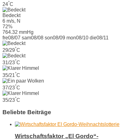
°
24
C
Bedeckt
6 m/s, N
72%
764.32 mmHg
fre
08/07
sam
08/08
son
08/09
mon
08/10
die
08/11
°
29/29
C
°
31/23
C
°
35/21
C
°
37/23
C
°
35/23
C
Beliebte Beiträge
Wirtschaftsfaktor „El Gordo“-