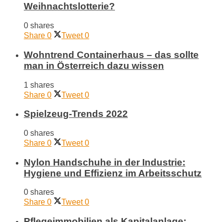
Weihnachtslotterie?
0 shares
Share
0
Tweet
0
Wohntrend Containerhaus – das sollte
man in Österreich dazu wissen
1 shares
Share
0
Tweet
0
Spielzeug-Trends 2022
0 shares
Share
0
Tweet
0
Nylon Handschuhe in der Industrie:
Hygiene und Effizienz im Arbeitsschutz
0 shares
Share
0
Tweet
0
Pflegeimmobilien als Kapitalanlage: