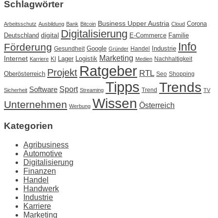
Schlagwörter
Business Upper Austria
Corona
Arbeitsschutz
Ausbildung
Bank
Bitcoin
Cloud
Digitalisierung
Deutschland
digital
E-Commerce
Familie
Info
Förderung
Google
Industrie
Gesundheit
Handel
Gründer
Marketing
Internet
Lager
Logistik
KI
Nachhaltigkeit
Karriere
Medien
Ratgeber
Projekt
RTL
Oberösterreich
Seo
Shopping
Tipps
Trends
Sport
Software
Trend
Sicherheit
Streaming
TV
Wissen
Unternehmen
Österreich
Werbung
Kategorien
Agribusiness
Automotive
Digitalisierung
Finanzen
Handel
Handwerk
Industrie
Karriere
Marketing