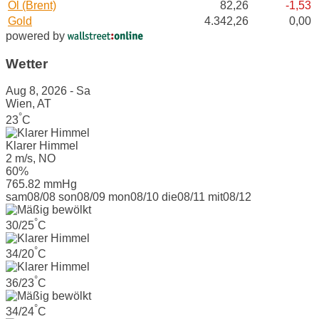
Öl (Brent)
82,26
-1,53
Gold
4.342,26
0,00
powered by
Wetter
Aug 8, 2026 - Sa
Wien, AT
°
23
C
Klarer Himmel
2 m/s, NO
60%
765.82 mmHg
sam
08/08
son
08/09
mon
08/10
die
08/11
mit
08/12
°
30/25
C
°
34/20
C
°
36/23
C
°
34/24
C