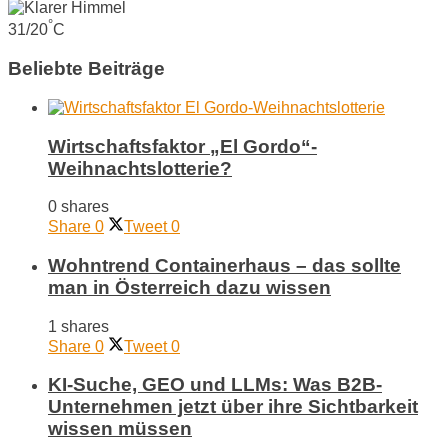
°
31/20
C
Beliebte Beiträge
Wirtschaftsfaktor „El Gordo“-
Weihnachtslotterie?
0 shares
Share
0
Tweet
0
Wohntrend Containerhaus – das sollte
man in Österreich dazu wissen
1 shares
Share
0
Tweet
0
KI-Suche, GEO und LLMs: Was B2B-
Unternehmen jetzt über ihre Sichtbarkeit
wissen müssen