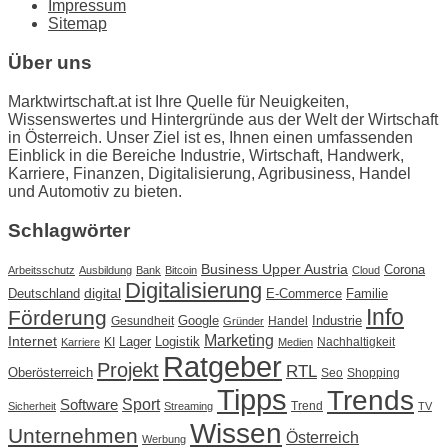
Impressum
Sitemap
Über uns
Marktwirtschaft.at ist Ihre Quelle für Neuigkeiten,
Wissenswertes und Hintergründe aus der Welt der Wirtschaft
in Österreich. Unser Ziel ist es, Ihnen einen umfassenden
Einblick in die Bereiche Industrie, Wirtschaft, Handwerk,
Karriere, Finanzen, Digitalisierung, Agribusiness, Handel
und Automotiv zu bieten.
Schlagwörter
Business Upper Austria
Corona
Arbeitsschutz
Ausbildung
Bank
Bitcoin
Cloud
Digitalisierung
Deutschland
digital
E-Commerce
Familie
Info
Förderung
Google
Industrie
Gesundheit
Handel
Gründer
Marketing
Internet
Lager
Logistik
KI
Nachhaltigkeit
Karriere
Medien
Ratgeber
Projekt
RTL
Oberösterreich
Seo
Shopping
Tipps
Trends
Sport
Software
Trend
Sicherheit
Streaming
TV
Wissen
Unternehmen
Österreich
Werbung