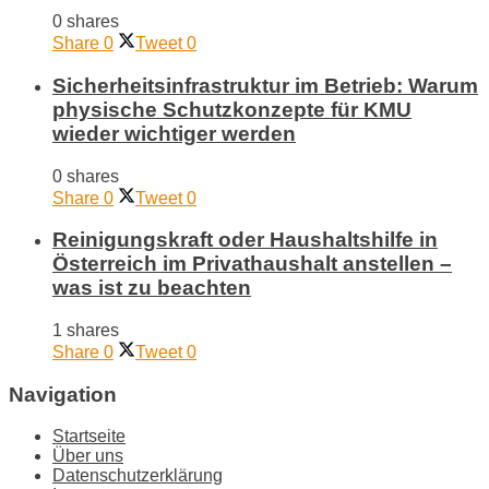
0 shares
Share
0
Tweet
0
Sicherheitsinfrastruktur im Betrieb: Warum
physische Schutzkonzepte für KMU
wieder wichtiger werden
0 shares
Share
0
Tweet
0
Reinigungskraft oder Haushaltshilfe in
Österreich im Privathaushalt anstellen –
was ist zu beachten
1 shares
Share
0
Tweet
0
Navigation
Startseite
Über uns
Datenschutzerklärung