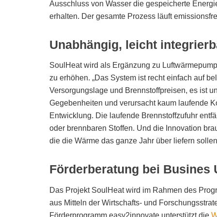
Ausschluss von Wasser die gespeicherte Energie 
erhalten. Der gesamte Prozess läuft emissionsfre
Unabhängig, leicht integrier
SoulHeat wird als Ergänzung zu Luftwärmepumpe
zu erhöhen. „Das System ist recht einfach auf b
Versorgungslage und Brennstoffpreisen, es ist u
Gegebenheiten und verursacht kaum laufende Kost
Entwicklung. Die laufende Brennstoffzufuhr entfä
oder brennbaren Stoffen. Und die Innovation brau
die die Wärme das ganze Jahr über liefern sollen
Förderberatung bei Busines 
Das Projekt SoulHeat wird im Rahmen des Progr
aus Mitteln der Wirtschafts- und Forschungsstr
Förderprogramm easy2innovate unterstützt die
W