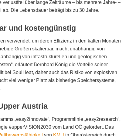
verlustfrei über lange Zeiträume – bis mehrere Jahre- –
i ab. Die Lebensdauer beträgt bis zu 30 Jahre.
bar und kostengünstig
n verwendet, um deren Effizienz in den kalten Monaten
eliebige Größen skalierbar, macht unabhängig von
nabhängig von infrastrukturellen und geologischen
en“, erläutert Bernhard König die Vorteile seiner
llt bei SoulHeat, daher auch das Risiko von explosiven
cht viel weniger Platz als bisherige Speichersysteme,
.
Upper Austria
amms „easy2innovate“, Programmlinie „easy2research“,
ategie #upperVISION2030 vom Land OÖ gefördert. Das
ettbewerbsfähigkeit
von
KMU
in Oberösterreich durch