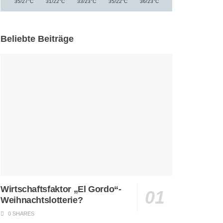
°
°
°
°
°
35/27
C
31/22
C
33/23
C
35/22
C
36/23
C
Beliebte Beiträge
Wirtschaftsfaktor „El Gordo“-
Weihnachtslotterie?
0 SHARES