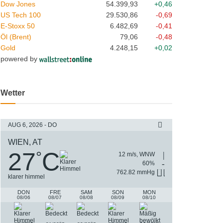
Dow Jones
54.399,93
+0,46
US Tech 100
29.530,86
-0,69
E-Stoxx 50
6.482,69
-0,41
Öl (Brent)
79,06
-0,48
Gold
4.248,15
+0,02
powered by
Wetter
AUG 6, 2026 - DO
WIEN, AT
27
C
°
12 m/s, WNW
60%
762.82 mmHg
klarer himmel
DON
FRE
SAM
SON
MON
08/06
08/07
08/08
08/09
08/10