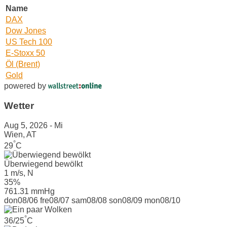
Name
DAX
Dow Jones
US Tech 100
E-Stoxx 50
Öl (Brent)
Gold
powered by
Wetter
Aug 5, 2026 - Mi
Wien, AT
°
29
C
Überwiegend bewölkt
1 m/s, N
35%
761.31 mmHg
don
08/06
fre
08/07
sam
08/08
son
08/09
mon
08/10
°
36/25
C