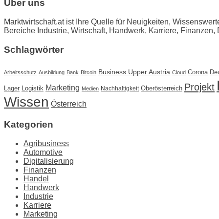
Über uns
Marktwirtschaft.at ist Ihre Quelle für Neuigkeiten, Wissenswer
Bereiche Industrie, Wirtschaft, Handwerk, Karriere, Finanzen, 
Schlagwörter
Business Upper Austria
Corona
De
Arbeitsschutz
Ausbildung
Bank
Bitcoin
Cloud
Projekt
Marketing
Lager
Logistik
Oberösterreich
Nachhaltigkeit
Medien
Wissen
Österreich
Kategorien
Agribusiness
Automotive
Digitalisierung
Finanzen
Handel
Handwerk
Industrie
Karriere
Marketing