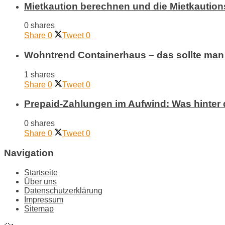
Mietkaution berechnen und die Mietkaution
0 shares
Share
0
Tweet
0
Wohntrend Containerhaus – das sollte man 
1 shares
Share
0
Tweet
0
Prepaid-Zahlungen im Aufwind: Was hinter 
0 shares
Share
0
Tweet
0
Navigation
Startseite
Über uns
Datenschutzerklärung
Impressum
Sitemap