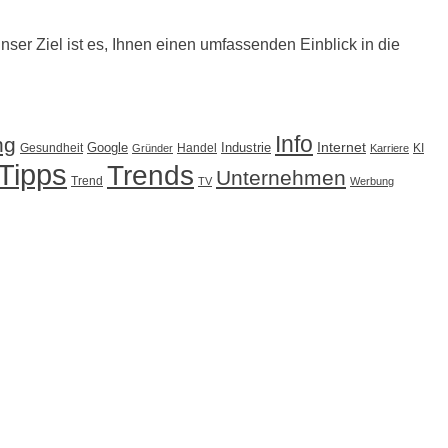
Unser Ziel ist es, Ihnen einen umfassenden Einblick in die
Info
ng
Internet
Google
Industrie
Gesundheit
Handel
KI
Gründer
Karriere
Tipps
Trends
Unternehmen
Trend
TV
Werbung