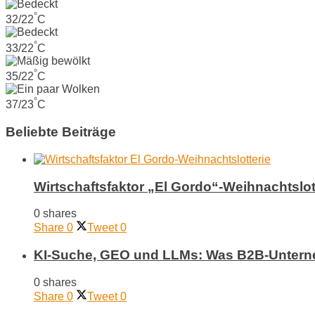
°
32/22
C
°
33/22
C
°
35/22
C
°
37/23
C
Beliebte Beiträge
Wirtschaftsfaktor „El Gordo“-Weihnachtslot
0 shares
Share
0
Tweet
0
KI-Suche, GEO und LLMs: Was B2B-Unterneh
0 shares
Share
0
Tweet
0