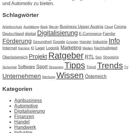
und Automotiv zu bieten.
Schlagwörter
Business Upper Austria
Corona
Arbeitsschutz
Ausbildung
Bank
Bitcoin
Cloud
Digitalisierung
Deutschland
digital
E-Commerce
Familie
Info
Förderung
Google
Industrie
Gesundheit
Handel
Gründer
Marketing
Internet
Lager
Logistik
KI
Nachhaltigkeit
Karriere
Medien
Ratgeber
Projekt
RTL
Oberösterreich
Seo
Shopping
Tipps
Trends
Sport
Software
Trend
Sicherheit
Streaming
TV
Wissen
Unternehmen
Österreich
Werbung
Kategorien
Agribusiness
Automotive
Digitalisierung
Finanzen
Handel
Handwerk
Industrie