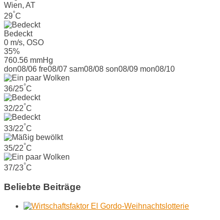
Wien, AT
°
29
C
Bedeckt
0 m/s, OSO
35%
760.56 mmHg
don
08/06
fre
08/07
sam
08/08
son
08/09
mon
08/10
°
36/25
C
°
32/22
C
°
33/22
C
°
35/22
C
°
37/23
C
Beliebte Beiträge