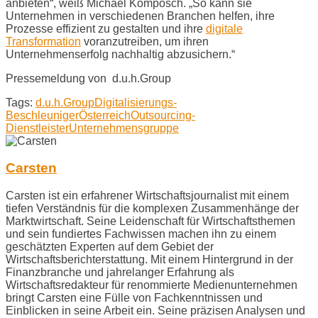
anbieten“, weiß Michael Komposch. „So kann sie
Unternehmen in verschiedenen Branchen helfen, ihre
Prozesse effizient zu gestalten und ihre
digitale
Transformation
voranzutreiben, um ihren
Unternehmenserfolg nachhaltig abzusichern.“
Pressemeldung von d.u.h.Group
Tags:
d.u.h.Group
Digitalisierungs-
Beschleuniger
Österreich
Outsourcing-
Dienstleister
Unternehmensgruppe
Carsten
Carsten ist ein erfahrener Wirtschaftsjournalist mit einem
tiefen Verständnis für die komplexen Zusammenhänge der
Marktwirtschaft. Seine Leidenschaft für Wirtschaftsthemen
und sein fundiertes Fachwissen machen ihn zu einem
geschätzten Experten auf dem Gebiet der
Wirtschaftsberichterstattung. Mit einem Hintergrund in der
Finanzbranche und jahrelanger Erfahrung als
Wirtschaftsredakteur für renommierte Medienunternehmen
bringt Carsten eine Fülle von Fachkenntnissen und
Einblicken in seine Arbeit ein. Seine präzisen Analysen und