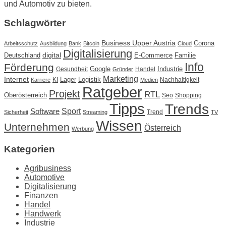
und Automotiv zu bieten.
Schlagwörter
Business Upper Austria
Corona
Arbeitsschutz
Ausbildung
Bank
Bitcoin
Cloud
Digitalisierung
Deutschland
digital
E-Commerce
Familie
Info
Förderung
Google
Industrie
Gesundheit
Handel
Gründer
Marketing
Internet
Lager
Logistik
KI
Nachhaltigkeit
Karriere
Medien
Ratgeber
Projekt
RTL
Oberösterreich
Seo
Shopping
Tipps
Trends
Sport
Software
Trend
Sicherheit
Streaming
TV
Wissen
Unternehmen
Österreich
Werbung
Kategorien
Agribusiness
Automotive
Digitalisierung
Finanzen
Handel
Handwerk
Industrie