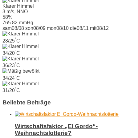
Klarer Himmel
3 m/s, NNO
58%
765.82 mmHg
sam
08/08
son
08/09
mon
08/10
die
08/11
mit
08/12
°
28/25
C
°
34/20
C
°
36/23
C
°
34/24
C
°
31/20
C
Beliebte Beiträge
Wirtschaftsfaktor „El Gordo“-
Weihnachtslotterie?