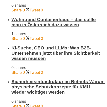
0 shares
Share
0
Tweet
0
Wohntrend Containerhaus – das sollte
man in Österreich dazu wissen
1 shares
Share
0
Tweet
0
KI-Suche, GEO und LLMs: Was B2B-
Unternehmen jetzt über ihre Sichtbarkeit
wissen müssen
0 shares
Share
0
Tweet
0
Sicherheitsinfrastruktur im Betrieb: Warum
physische Schutzkonzepte für KMU
wieder wichtiger werden
0 shares
Share
0
Tweet
0