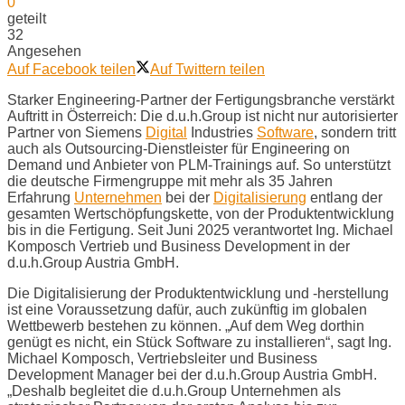
0
geteilt
32
Angesehen
Auf Facebook teilen
Auf Twittern teilen
Starker Engineering-Partner der Fertigungsbranche verstärkt
Auftritt in Österreich: Die d.u.h.Group ist nicht nur autorisierter
Partner von Siemens
Digital
Industries
Software
, sondern tritt
auch als Outsourcing-Dienstleister für Engineering on
Demand und Anbieter von PLM-Trainings auf. So unterstützt
die deutsche Firmengruppe mit mehr als 35 Jahren
Erfahrung
Unternehmen
bei der
Digitalisierung
entlang der
gesamten Wertschöpfungskette, von der Produktentwicklung
bis in die Fertigung. Seit Juni 2025 verantwortet Ing. Michael
Komposch Vertrieb und Business Development in der
d.u.h.Group Austria GmbH.
Die Digitalisierung der Produktentwicklung und -herstellung
ist eine Voraussetzung dafür, auch zukünftig im globalen
Wettbewerb bestehen zu können. „Auf dem Weg dorthin
genügt es nicht, ein Stück Software zu installieren“, sagt Ing.
Michael Komposch, Vertriebsleiter und Business
Development Manager bei der d.u.h.Group Austria GmbH.
„Deshalb begleitet die d.u.h.Group Unternehmen als