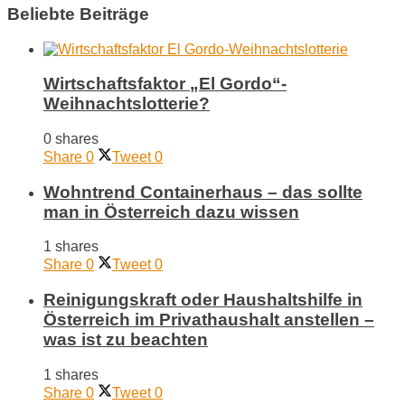
Beliebte Beiträge
Wirtschaftsfaktor „El Gordo“-
Weihnachtslotterie?
0 shares
Share
0
Tweet
0
Wohntrend Containerhaus – das sollte
man in Österreich dazu wissen
1 shares
Share
0
Tweet
0
Reinigungskraft oder Haushaltshilfe in
Österreich im Privathaushalt anstellen –
was ist zu beachten
1 shares
Share
0
Tweet
0