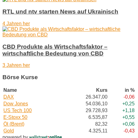
RTL und ntv starten News auf Ukrainisch
4 Jahren her
CBD Produkte als Wirtschaftsfaktor –
wirtschaftliche Bedeutung von CBD
3 Jahren her
Börse Kurse
Name
Kurs
in %
DAX
26.347,00
-0,06
Dow Jones
54.036,10
+0,25
US Tech 100
29.728,93
+1,18
E-Stoxx 50
6.535,87
+0,55
Öl (Brent)
82,32
+0,06
Gold
4.325,11
-0,43
powered by