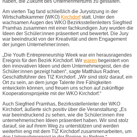
haben, die Zukunft des Unternehmertums zu gestalten.
Am vierten Tag fand schließlich die Jurysitzung in der
Wirtschaftskammer (WKO)
Kirchdorf
statt. Unter den
wachsamen Augen des WKO Bezirksstellenleiters Siegfried
Pramhas zusammen mit einer fachkundigen Jury wurden die
Ideen der Schüler:innen präsentiert und bewertet. Die Jury
war beeindruckt von der Kreativität und dem Engagement
der jungen Unternehmer:innen.
„Die Youth Entrepreneurship Week war ein herausragendes
Ereignis für den Bezirk Kirchdorf. Wir
waren
begeistert von
den innovativen Ideen und dem Unternehmergeist, den die
Schüler:innen gezeigt haben“, sagte Matthäus Radner,
Geschäftsführer des TIZ Kirchdorf. „Wir sind stolz darauf, ein
Ort zu sein, an dem junge Talente ihre Fähigkeiten
entwickeln können, und freuen uns schon auf zukünftige
Kooperationsprojekte mit der WKO Kirchdorf.“
Auch Siegfried Pramhas, Bezirksstellenleiter der WKO
Kirchdorf, äußerte sich positiv über die Veranstaltung: „Es
war beeindruckend zu sehen, wie die Schüler:innen ihre
unternehmerischen Ideen präsentiert haben. Wir sind stolz
darauf, sie auf ihrem Weg zu unterstützen und werden
weiterhin eng mit dem TIZ Kirchdorf zusammenarbeiten, um
den Unternehmergeist in der Region zu fördern.“