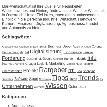
Marktwirtschaft.at ist Ihre Quelle für Neuigkeiten,
Wissenswertes und Hintergründe aus der Welt der Wirtschaft
in Österreich. Unser Ziel ist es, Ihnen einen umfassenden
Einblick in die Bereiche Industrie, Wirtschaft, Handwerk,
Karriere, Finanzen, Digitalisierung, Agribusiness, Handel
und Automotiv zu bieten.
Schlagwörter
Business Upper Austria
Corona
Arbeitsschutz
Ausbildung
Bank
Bitcoin
Cloud
Digitalisierung
Deutschland
digital
E-Commerce
Familie
Info
Förderung
Google
Industrie
Gesundheit
Handel
Gründer
Marketing
Internet
Lager
Logistik
KI
Nachhaltigkeit
Karriere
Medien
Ratgeber
Projekt
RTL
Oberösterreich
Seo
Shopping
Tipps
Trends
Sport
Software
Trend
Sicherheit
Streaming
TV
Wissen
Unternehmen
Österreich
Werbung
Kategorien
Agribusiness