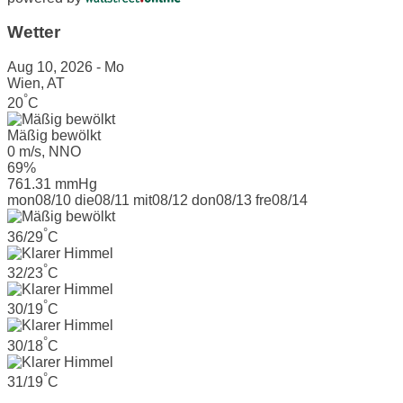
Wetter
Aug 10, 2026 - Mo
Wien, AT
°
20
C
Mäßig bewölkt
0 m/s, NNO
69%
761.31 mmHg
mon
08/10
die
08/11
mit
08/12
don
08/13
fre
08/14
°
36/29
C
°
32/23
C
°
30/19
C
°
30/18
C
°
31/19
C