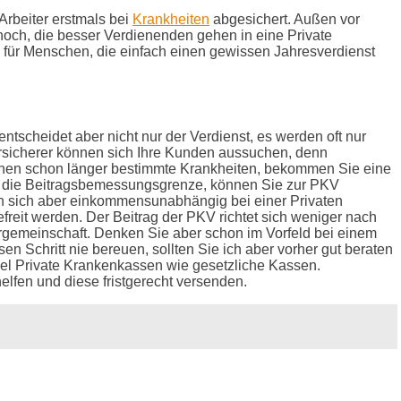
Arbeiter erstmals bei
Krankheiten
abgesichert. Außen vor
noch, die besser Verdienenden gehen in eine Private
en für Menschen, die einfach einen gewissen Jahresverdienst
tscheidet aber nicht nur der Verdienst, es werden oft nur
sicherer können sich Ihre Kunden aussuchen, denn
stehen schon länger bestimmte Krankheiten, bekommen Sie eine
ber die Beitragsbemessungsgrenze, können Sie zur PKV
en sich aber einkommensunabhängig bei einer Privaten
it werden. Der Beitrag der PKV richtet sich weniger nach
argemeinschaft. Denken Sie aber schon im Vorfeld bei einem
n Schritt nie bereuen, sollten Sie ich aber vorher gut beraten
iel Private Krankenkassen wie gesetzliche Kassen.
lfen und diese fristgerecht versenden.