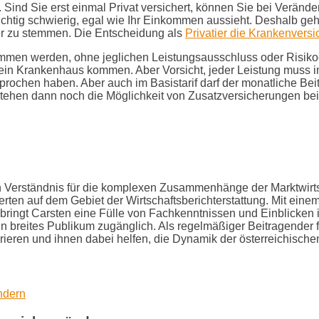
e. Sind Sie erst einmal Privat versichert, können Sie bei Verä
ichtig schwierig, egal wie Ihr Einkommen aussieht. Deshalb geh
her zu stemmen. Die Entscheidung als
Privatier die Krankenvers
men werden, ohne jeglichen Leistungsausschluss oder Risiko
in Krankenhaus kommen. Aber Vorsicht, jeder Leistung muss in 
hen haben. Aber auch im Basistarif darf der monatliche Beitra
bestehen dann noch die Möglichkeit von Zusatzversicherungen b
efen Verständnis für die komplexen Zusammenhänge der Marktwirt
ten auf dem Gebiet der Wirtschaftsberichterstattung. Mit eine
ringt Carsten eine Fülle von Fachkenntnissen und Einblicken i
breites Publikum zugänglich. Als regelmäßiger Beitragender für 
spirieren und ihnen dabei helfen, die Dynamik der österreichisch