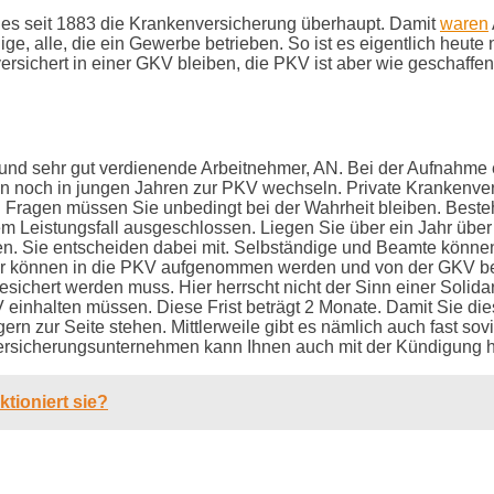
 es seit 1883 die Krankenversicherung überhaupt. Damit
waren
, alle, die ein Gewerbe betrieben. So ist es eigentlich heute 
versichert in einer GKV bleiben, die PKV ist aber wie geschaff
 und sehr gut verdienende Arbeitnehmer, AN. Bei der Aufnahme en
noch in jungen Jahren zur PKV wechseln. Private Krankenver
len Fragen müssen Sie unbedingt bei der Wahrheit bleiben. Be
nem Leistungsfall ausgeschlossen. Liegen Sie über ein Jahr ü
rden. Sie entscheiden dabei mit. Selbständige und Beamte könn
r können in die PKV aufgenommen werden und von der GKV befre
sichert werden muss. Hier herrscht nicht der Sinn einer Solid
inhalten müssen. Diese Frist beträgt 2 Monate. Damit Sie diese
 zur Seite stehen. Mittlerweile gibt es nämlich auch fast sov
Versicherungsunternehmen kann Ihnen auch mit der Kündigung he
tioniert sie?