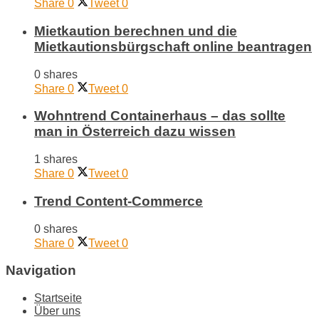
Share
0
Tweet
0
Mietkaution berechnen und die
Mietkautionsbürgschaft online beantragen
0 shares
Share
0
Tweet
0
Wohntrend Containerhaus – das sollte
man in Österreich dazu wissen
1 shares
Share
0
Tweet
0
Trend Content-Commerce
0 shares
Share
0
Tweet
0
Navigation
Startseite
Über uns