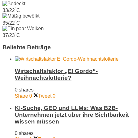
°
33/22
C
°
35/22
C
°
37/23
C
Beliebte Beiträge
Wirtschaftsfaktor „El Gordo“-
Weihnachtslotterie?
0 shares
Share
0
Tweet
0
KI-Suche, GEO und LLMs: Was B2B-
Unternehmen jetzt über ihre Sichtbarkeit
wissen müssen
0 shares