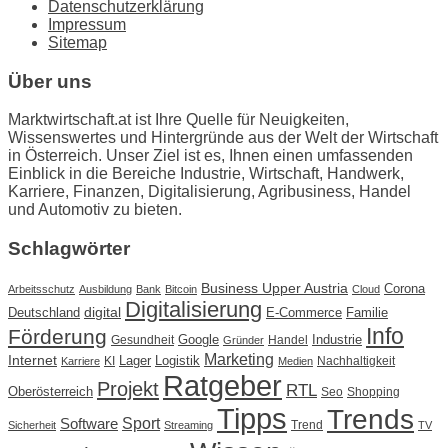
Datenschutzerklärung
Impressum
Sitemap
Über uns
Marktwirtschaft.at ist Ihre Quelle für Neuigkeiten,
Wissenswertes und Hintergründe aus der Welt der Wirtschaft
in Österreich. Unser Ziel ist es, Ihnen einen umfassenden
Einblick in die Bereiche Industrie, Wirtschaft, Handwerk,
Karriere, Finanzen, Digitalisierung, Agribusiness, Handel
und Automotiv zu bieten.
Schlagwörter
Business Upper Austria
Corona
Arbeitsschutz
Ausbildung
Bank
Bitcoin
Cloud
Digitalisierung
Deutschland
digital
E-Commerce
Familie
Info
Förderung
Google
Industrie
Gesundheit
Handel
Gründer
Marketing
Internet
Lager
Logistik
KI
Nachhaltigkeit
Karriere
Medien
Ratgeber
Projekt
RTL
Oberösterreich
Seo
Shopping
Tipps
Trends
Sport
Software
Trend
Sicherheit
Streaming
TV