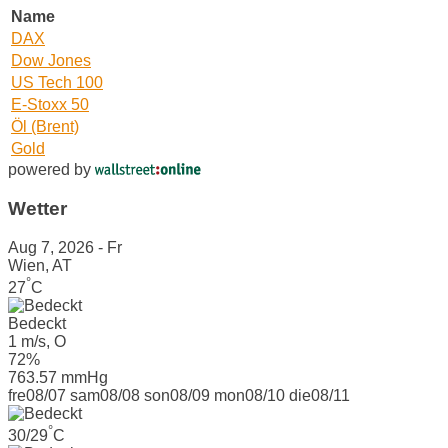
Name
DAX
Dow Jones
US Tech 100
E-Stoxx 50
Öl (Brent)
Gold
powered by
Wetter
Aug 7, 2026 - Fr
Wien, AT
°
27
C
Bedeckt
1 m/s, O
72%
763.57 mmHg
fre
08/07
sam
08/08
son
08/09
mon
08/10
die
08/11
°
30/29
C