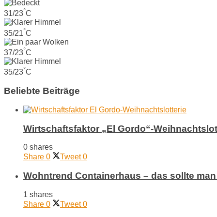
°
31/23
C
°
35/21
C
°
37/23
C
°
35/23
C
Beliebte Beiträge
Wirtschaftsfaktor „El Gordo“-Weihnachtslot
0 shares
Share
0
Tweet
0
Wohntrend Containerhaus – das sollte man 
1 shares
Share
0
Tweet
0