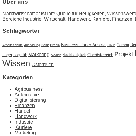
Über uns
Marktwirtschaft.at ist Ihre Quelle für Neuigkeiten, Wissenswer
Bereiche Industrie, Wirtschaft, Handwerk, Karriere, Finanzen, 
Schlagwörter
Business Upper Austria
Corona
De
Arbeitsschutz
Ausbildung
Bank
Bitcoin
Cloud
Projekt
Marketing
Lager
Logistik
Oberösterreich
Nachhaltigkeit
Medien
Wissen
Österreich
Kategorien
Agribusiness
Automotive
Digitalisierung
Finanzen
Handel
Handwerk
Industrie
Karriere
Marketing