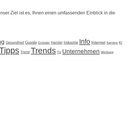
Unser Ziel ist es, Ihnen einen umfassenden Einblick in die
Info
ng
Internet
Google
Industrie
Gesundheit
Handel
KI
Gründer
Karriere
Tipps
Trends
Unternehmen
Trend
TV
Werbung