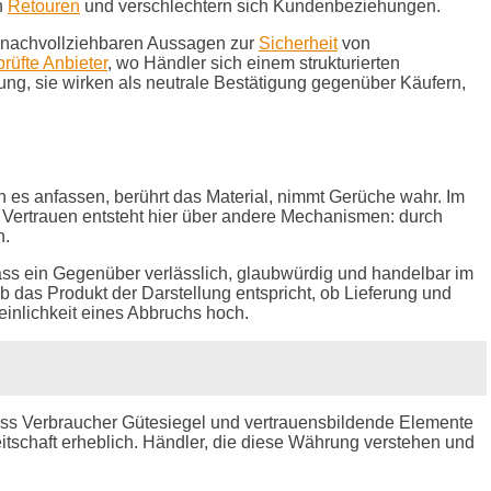
n
Retouren
und verschlechtern sich Kundenbeziehungen.
nd nachvollziehbaren Aussagen zur
Sicherheit
von
rüfte Anbieter
, wo Händler sich einem strukturierten
ng, sie wirken als neutrale Bestätigung gegenüber Käufern,
n es anfassen, berührt das Material, nimmt Gerüche wahr. Im
t. Vertrauen entsteht hier über andere Mechanismen: durch
n.
dass ein Gegenüber verlässlich, glaubwürdig und handelbar im
ob das Produkt der Darstellung entspricht, ob Lieferung und
inlichkeit eines Abbruchs hoch.
ass Verbraucher Gütesiegel und vertrauensbildende Elemente
itschaft erheblich. Händler, die diese Währung verstehen und