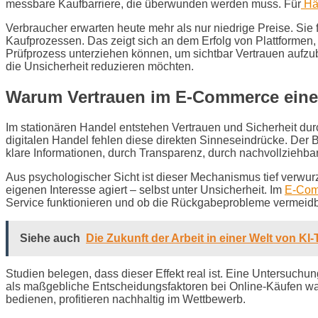
messbare Kaufbarriere, die überwunden werden muss. Für
Hä
Verbraucher erwarten heute mehr als nur niedrige Preise. Sie
Kaufprozessen. Das zeigt sich an dem Erfolg von Plattformen,
Prüfprozess unterziehen können, um sichtbar Vertrauen aufzu
die Unsicherheit reduzieren möchten.
Warum Vertrauen im E-Commerce eine
Im stationären Handel entstehen Vertrauen und Sicherheit dur
digitalen Handel fehlen diese direkten Sinneseindrücke. Der B
klare Informationen, durch Transparenz, durch nachvollziehb
Aus psychologischer Sicht ist dieser Mechanismus tief verwurz
eigenen Interesse agiert – selbst unter Unsicherheit. Im
E-Com
Service funktionieren und ob die Rückgabeprobleme vermeidba
Siehe auch
Die Zukunft der Arbeit in einer Welt von KI
Studien belegen, dass dieser Effekt real ist. Eine Untersuchu
als maßgebliche Entscheidungsfaktoren bei Online-Käufen wah
bedienen, profitieren nachhaltig im Wettbewerb.