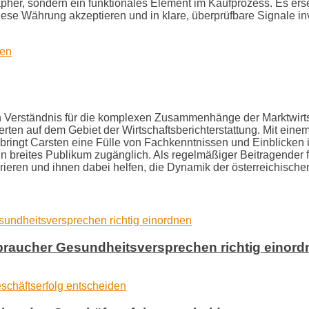
her, sondern ein funktionales Element im Kaufprozess. Es ersetz
iese Währung akzeptieren und in klare, überprüfbare Signale inv
en
efen Verständnis für die komplexen Zusammenhänge der Marktwirt
ten auf dem Gebiet der Wirtschaftsberichterstattung. Mit eine
ringt Carsten eine Fülle von Fachkenntnissen und Einblicken i
breites Publikum zugänglich. Als regelmäßiger Beitragender für 
spirieren und ihnen dabei helfen, die Dynamik der österreichisch
braucher Gesundheitsversprechen richtig einord