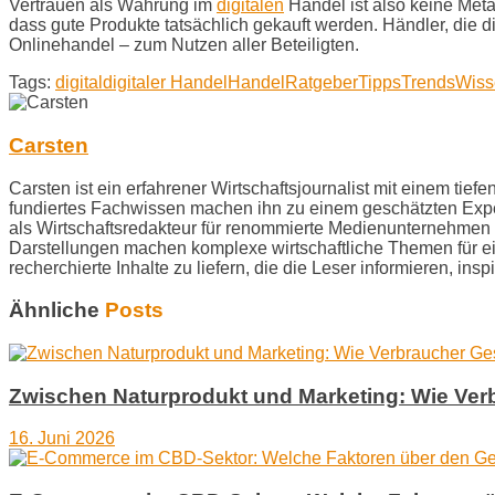
Vertrauen als Währung im
digitalen
Handel ist also keine Metap
dass gute Produkte tatsächlich gekauft werden. Händler, die d
Onlinehandel – zum Nutzen aller Beteiligten.
Tags:
digital
digitaler Handel
Handel
Ratgeber
Tipps
Trends
Wiss
Carsten
Carsten ist ein erfahrener Wirtschaftsjournalist mit einem ti
fundiertes Fachwissen machen ihn zu einem geschätzten Exper
als Wirtschaftsredakteur für renommierte Medienunternehmen b
Darstellungen machen komplexe wirtschaftliche Themen für ein 
recherchierte Inhalte zu liefern, die die Leser informieren, in
Ähnliche
Posts
Zwischen Naturprodukt und Marketing: Wie Ver
16. Juni 2026