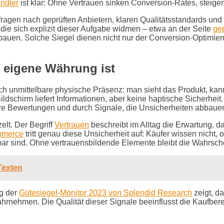
ndler
ist klar: Ohne Vertrauen sinken Conversion-Rates, steige
 fragen nach geprüften Anbietern, klaren Qualitätsstandards u
 die sich explizit dieser Aufgabe widmen – etwa an der Seite
gep
bauen. Solche Siegel dienen nicht nur der Conversion-Optimieru
 eigene Währung ist
ch unmittelbare physische Präsenz: man sieht das Produkt, kan
ildschirm liefert Informationen, aber keine haptische Sicherhei
are Bewertungen und durch Signale, die Unsicherheiten abbaue
elt. Der Begriff
Vertrauen
beschreibt im Alltag die Erwartung, 
merce
tritt genau diese Unsicherheit auf: Käufer wissen nicht, 
r sind. Ohne vertrauensbildende Elemente bleibt die Wahrsche
-Texten
ng der
Gütesiegel-Monitor 2023 von Splendid Research
zeigt, d
rnehmen. Die Qualität dieser Signale beeinflusst die Kaufbere