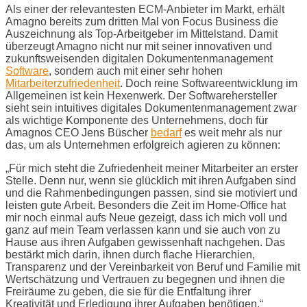
Als einer der relevantesten ECM-Anbieter im Markt, erhält
Amagno bereits zum dritten Mal von Focus Business die
Auszeichnung als Top-Arbeitgeber im Mittelstand. Damit
überzeugt Amagno nicht nur mit seiner innovativen und
zukunftsweisenden digitalen Dokumentenmanagement
Software
, sondern auch mit einer sehr hohen
Mitarbeiterzufriedenheit
. Doch reine Softwareentwicklung im
Allgemeinen ist kein Hexenwerk. Der Softwarehersteller
sieht sein intuitives digitales Dokumentenmanagement zwar
als wichtige Komponente des Unternehmens, doch für
Amagnos CEO Jens Büscher
bedarf
es weit mehr als nur
das, um als Unternehmen erfolgreich agieren zu können:
„Für mich steht die Zufriedenheit meiner Mitarbeiter an erster
Stelle. Denn nur, wenn sie glücklich mit ihren Aufgaben sind
und die Rahmenbedingungen passen, sind sie motiviert und
leisten gute Arbeit. Besonders die Zeit im Home-Office hat
mir noch einmal aufs Neue gezeigt, dass ich mich voll und
ganz auf mein Team verlassen kann und sie auch von zu
Hause aus ihren Aufgaben gewissenhaft nachgehen. Das
bestärkt mich darin, ihnen durch flache Hierarchien,
Transparenz und der Vereinbarkeit von Beruf und Familie mit
Wertschätzung und Vertrauen zu begegnen und ihnen die
Freiräume zu geben, die sie für die Entfaltung ihrer
Kreativität und Erledigung ihrer Aufgaben benötigen.“