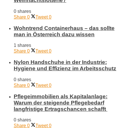
Weihnachtslotterie?
0 shares
Share
0
Tweet
0
Wohntrend Containerhaus – das sollte
man in Österreich dazu wissen
1 shares
Share
0
Tweet
0
Nylon Handschuhe in der Industrie:
Hygiene und Effizienz im Arbeitsschutz
0 shares
Share
0
Tweet
0
Pflegeimmobilien als Kapitalanlage:
Warum der steigende Pflegebedarf
langfristige Ertragschancen schafft
0 shares
Share
0
Tweet
0