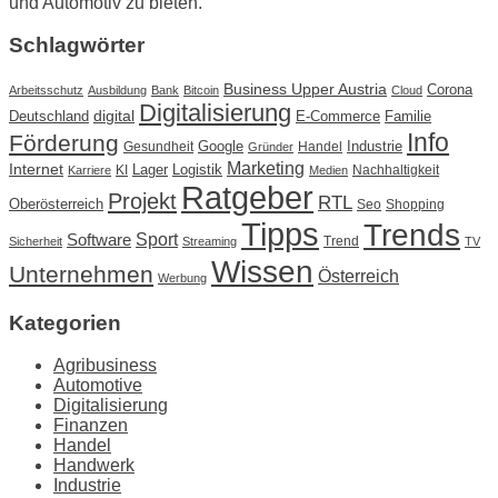
und Automotiv zu bieten.
Schlagwörter
Business Upper Austria
Corona
Arbeitsschutz
Ausbildung
Bank
Bitcoin
Cloud
Digitalisierung
Deutschland
digital
E-Commerce
Familie
Info
Förderung
Google
Industrie
Gesundheit
Handel
Gründer
Marketing
Internet
Lager
Logistik
KI
Nachhaltigkeit
Karriere
Medien
Ratgeber
Projekt
RTL
Oberösterreich
Seo
Shopping
Tipps
Trends
Sport
Software
Trend
Sicherheit
Streaming
TV
Wissen
Unternehmen
Österreich
Werbung
Kategorien
Agribusiness
Automotive
Digitalisierung
Finanzen
Handel
Handwerk
Industrie