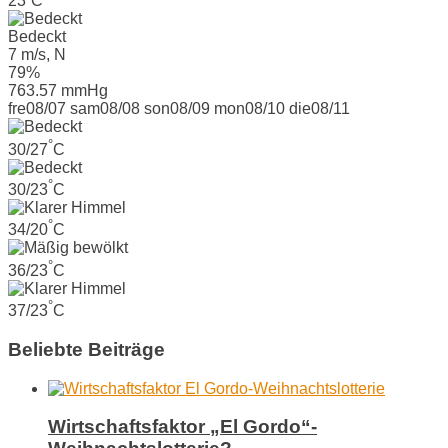
23
C
Bedeckt
7 m/s, N
79%
763.57 mmHg
fre
08/07
sam
08/08
son
08/09
mon
08/10
die
08/11
°
30/27
C
°
30/23
C
°
34/20
C
°
36/23
C
°
37/23
C
Beliebte Beiträge
Wirtschaftsfaktor „El Gordo“-