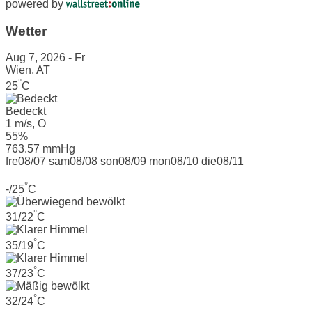
powered by
Wetter
Aug 7, 2026 - Fr
Wien, AT
°
25
C
Bedeckt
1 m/s, O
55%
763.57 mmHg
fre
08/07
sam
08/08
son
08/09
mon
08/10
die
08/11
°
-/25
C
°
31/22
C
°
35/19
C
°
37/23
C
°
32/24
C