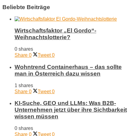
Beliebte Beiträge
Wirtschaftsfaktor „El Gordo“-
Weihnachtslotterie?
0 shares
Share
0
Tweet
0
Wohntrend Containerhaus – das sollte
man in Österreich dazu wissen
1 shares
Share
0
Tweet
0
KI-Suche, GEO und LLMs: Was B2B-
Unternehmen jetzt über ihre Sichtbarkeit
wissen müssen
0 shares
Share
0
Tweet
0