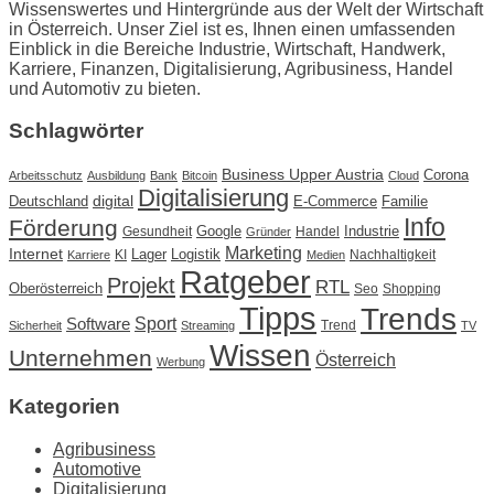
Wissenswertes und Hintergründe aus der Welt der Wirtschaft
in Österreich. Unser Ziel ist es, Ihnen einen umfassenden
Einblick in die Bereiche Industrie, Wirtschaft, Handwerk,
Karriere, Finanzen, Digitalisierung, Agribusiness, Handel
und Automotiv zu bieten.
Schlagwörter
Business Upper Austria
Corona
Arbeitsschutz
Ausbildung
Bank
Bitcoin
Cloud
Digitalisierung
Deutschland
digital
E-Commerce
Familie
Info
Förderung
Google
Industrie
Gesundheit
Handel
Gründer
Marketing
Internet
Lager
Logistik
KI
Nachhaltigkeit
Karriere
Medien
Ratgeber
Projekt
RTL
Oberösterreich
Seo
Shopping
Tipps
Trends
Sport
Software
Trend
Sicherheit
Streaming
TV
Wissen
Unternehmen
Österreich
Werbung
Kategorien
Agribusiness
Automotive
Digitalisierung