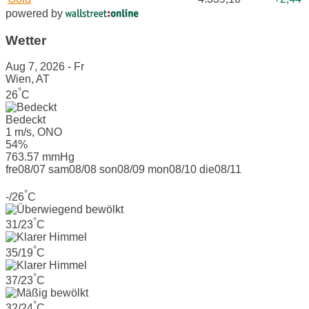
powered by
Wetter
Aug 7, 2026 - Fr
Wien, AT
°
26
C
Bedeckt
1 m/s, ONO
54%
763.57 mmHg
fre
08/07
sam
08/08
son
08/09
mon
08/10
die
08/11
°
-/26
C
°
31/23
C
°
35/19
C
°
37/23
C
°
32/24
C