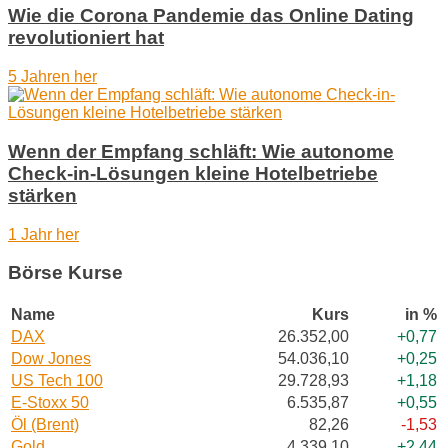
Wie die Corona Pandemie das Online Dating
revolutioniert hat
5 Jahren her
Wenn der Empfang schläft: Wie autonome
Check-in-Lösungen kleine Hotelbetriebe
stärken
1 Jahr her
Börse Kurse
Name
Kurs
in %
DAX
26.352,00
+0,77
Dow Jones
54.036,10
+0,25
US Tech 100
29.728,93
+1,18
E-Stoxx 50
6.535,87
+0,55
Öl (Brent)
82,26
-1,53
Gold
4.339,10
+2,44