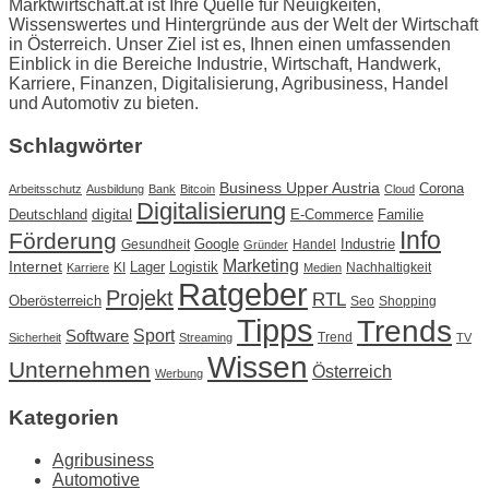
Marktwirtschaft.at ist Ihre Quelle für Neuigkeiten,
Wissenswertes und Hintergründe aus der Welt der Wirtschaft
in Österreich. Unser Ziel ist es, Ihnen einen umfassenden
Einblick in die Bereiche Industrie, Wirtschaft, Handwerk,
Karriere, Finanzen, Digitalisierung, Agribusiness, Handel
und Automotiv zu bieten.
Schlagwörter
Business Upper Austria
Corona
Arbeitsschutz
Ausbildung
Bank
Bitcoin
Cloud
Digitalisierung
Deutschland
digital
E-Commerce
Familie
Info
Förderung
Google
Industrie
Gesundheit
Handel
Gründer
Marketing
Internet
Lager
Logistik
KI
Nachhaltigkeit
Karriere
Medien
Ratgeber
Projekt
RTL
Oberösterreich
Seo
Shopping
Tipps
Trends
Sport
Software
Trend
Sicherheit
Streaming
TV
Wissen
Unternehmen
Österreich
Werbung
Kategorien
Agribusiness
Automotive