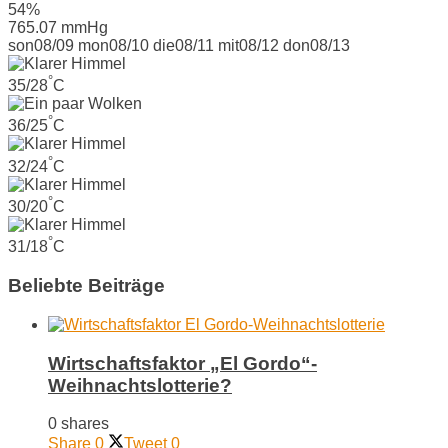
54%
765.07 mmHg
son
08/09
mon
08/10
die
08/11
mit
08/12
don
08/13
°
35/28
C
°
36/25
C
°
32/24
C
°
30/20
C
°
31/18
C
Beliebte Beiträge
Wirtschaftsfaktor „El Gordo“-
Weihnachtslotterie?
0 shares
Share
0
Tweet
0