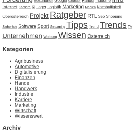
Google
Industrie
Gesundheit
Handel
Gründer
Marketing
Internet
Lager
Logistik
KI
Nachhaltigkeit
Karriere
Medien
Ratgeber
Projekt
RTL
Oberösterreich
Seo
Shopping
Tipps
Trends
Sport
Software
Trend
Sicherheit
Streaming
TV
Wissen
Unternehmen
Österreich
Werbung
Kategorien
Agribusiness
Automotive
Digitalisierung
Finanzen
Handel
Handwerk
Industrie
Karriere
Marketing
Wirtschaft
Wissenswert
Archiv