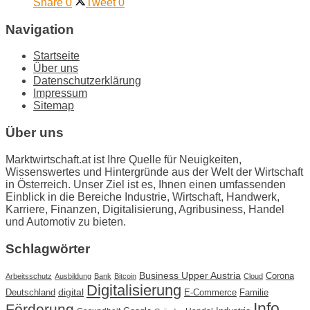
Share
0
Tweet
0
Navigation
Startseite
Über uns
Datenschutzerklärung
Impressum
Sitemap
Über uns
Marktwirtschaft.at ist Ihre Quelle für Neuigkeiten,
Wissenswertes und Hintergründe aus der Welt der Wirtschaft
in Österreich. Unser Ziel ist es, Ihnen einen umfassenden
Einblick in die Bereiche Industrie, Wirtschaft, Handwerk,
Karriere, Finanzen, Digitalisierung, Agribusiness, Handel
und Automotiv zu bieten.
Schlagwörter
Business Upper Austria
Corona
Arbeitsschutz
Ausbildung
Bank
Bitcoin
Cloud
Digitalisierung
Deutschland
digital
E-Commerce
Familie
Info
Förderung