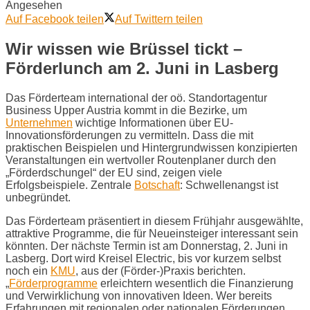
Angesehen
Auf Facebook teilen
Auf Twittern teilen
Wir wissen wie Brüssel tickt –
Förderlunch am 2. Juni in Lasberg
Das Förderteam international der oö. Standortagentur
Business Upper Austria kommt in die Bezirke, um
Unternehmen
wichtige Informationen über EU-
Innovationsförderungen zu vermitteln. Dass die mit
praktischen Beispielen und Hintergrundwissen konzipierten
Veranstaltungen ein wertvoller Routenplaner durch den
„Förderdschungel“ der EU sind, zeigen viele
Erfolgsbeispiele. Zentrale
Botschaft
: Schwellenangst ist
unbegründet.
Das Förderteam präsentiert in diesem Frühjahr ausgewählte,
attraktive Programme, die für Neueinsteiger interessant sein
könnten. Der nächste Termin ist am Donnerstag, 2. Juni in
Lasberg. Dort wird Kreisel Electric, bis vor kurzem selbst
noch ein
KMU
, aus der (Förder-)Praxis berichten.
„
Förderprogramme
erleichtern wesentlich die Finanzierung
und Verwirklichung von innovativen Ideen. Wer bereits
Erfahrungen mit regionalen oder nationalen Förderungen